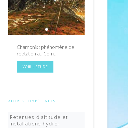
Chamonix : phénomène de reptation au
Chamonix : phénomène de
reptation au Cornu
VOIR L'ÉTUDE
AUTRES COMPÉTENCES
Retenues d’altitude et
installations hydro-