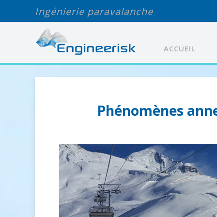
Ingénierie paravalanche
ACCUEIL
Phénomènes annexe