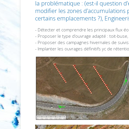
la problématique : (est-il question d
modifier les zones d’accumulations p
certains emplacements ?), Engineer
- Détecter et comprendre les principaux flux éo
- Proposer le type d’ouvrage adapté : toit-buse
- Proposer des campagnes hivernales de suivis
- Implanter les ouvrages définitifs yc de rétent