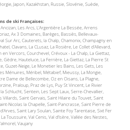
Géorgie, Japon, Kazakhstan, Russie, Slovénie, Suède,
s de ski Françaises:
 Ancizan, Les Arcs, L’Argentière La Bessée, Arrens
riaz, Ax 3 Domaines, Barèges, Bassiès, Bellevaux-
al Sur Arc, Cauterets, la Chalp, Chamonix, Champagny en
el, Clavans, La CLusaz, La Rosière, Le Collet d’Allevard,
en Vercors, Courchevel, Crévoux - La Chalp, La Giettaz,
ie, Gèdre, Hauteluce, La Ferrière, La Giettaz, La Pierre St
te, Guzet-Neige, Le Monetier les Bains, Les Gets, Les
es Ménuires, Méribel, Métabief, Mieussy, La Mongie,
tre Dame de Bellecombe, Oz en Oisans, La Plagne,
ine, Praloup, Praz de Lys, Puy St Vincent, Le Rivier
la Schlucht, Sentein, Les Sept Laux, Serre-Chevallier,
illards, Saint Gervais, Saint Hilaire du Touvet, Saint
aint-Nicolas la Chapelle, Saint-Pancrasse, Saint Pierre de
 d’Arves, Saint Lary Soulan, Sainte Foy Tarentaise, Sixt Fer
a Toussuire, Val Cenis, Val d’Isère, Vallée des Nestes,
 Valmorel, Vaujany