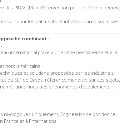
)
rs les PIDAs (Plan d’Intervention pour le Déclenchement
 pression pour les bâtiments et infrastructures soumises
 approche combinant :
s
niveau international grâce à une veille permanente et à la
et nord-américains
techniques et solutions proposées par les industriels
titut du SLF de Davos, référence mondiale sur ces sujets,
s numériques fines des phénomènes d’écoulements :
es nivologiques uniquement, Engineerisk se positionne
France et à l’international.