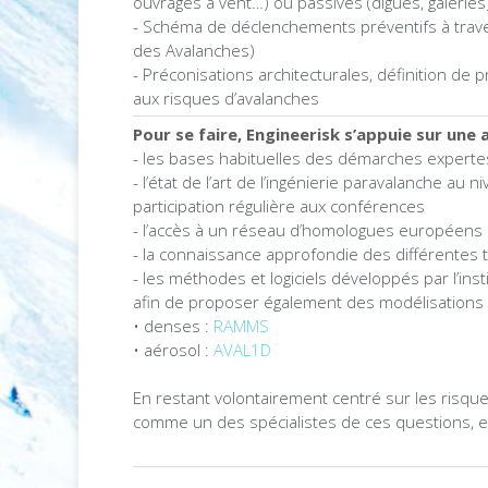
ouvrages à vent…) ou passives (digues, galeries
- Schéma de déclenchements préventifs à trave
des Avalanches)
- Préconisations architecturales, définition de
aux risques d’avalanches
Pour se faire, Engineerisk s’appuie sur une
- les bases habituelles des démarches experte
- l’état de l’art de l’ingénierie paravalanche au 
participation régulière aux conférences
- l’accès à un réseau d’homologues européens 
- la connaissance approfondie des différentes 
- les méthodes et logiciels développés par l’ins
afin de proposer également des modélisation
• denses :
RAMMS
• aérosol :
AVAL1D
En restant volontairement centré sur les risqu
comme un des spécialistes de ces questions, en 