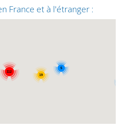
n France et à l'étranger :
5
112
19
2