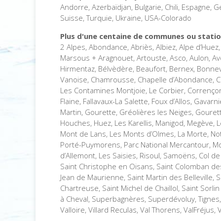
Andorre, Azerbaïdjan, Bulgarie, Chili, Espagne, 
Suisse, Turquie, Ukraine, USA-Colorado
Plus d'une centaine de communes ou station
2 Alpes, Abondance, Abriès, Albiez, Alpe d’Huez,
Marsous + Aragnouet, Artouste, Asco, Aulon, Avo
Hirmentaz, Bélvèdère, Beaufort, Bernex, Bonnev
Vanoise, Chamrousse, Chapelle d’Abondance, Chat
Les Contamines Montjoie, Le Corbier, Corrençon 
Flaine, Fallavaux-La Salette, Foux d’Allos, Gavarn
Martin, Gourette, Gréolières les Neiges, Gouret
Houches, Huez, Les Karellis, Manigod, Megève, L
Mont de Lans, Les Monts d’Olmes, La Morte, No
Porté-Puymorens, Parc National Mercantour, Morz
d’Allemont, Les Saisies, Risoul, Samoëns, Col de 
Saint Christophe en Oisans, Saint Colomban des V
Jean de Maurienne, Saint Martin des Belleville, S
Chartreuse, Saint Michel de Chaillol, Saint Sorlin
à Cheval, Superbagnères, Superdévoluy, Tignes, L
Valloire, Villard Reculas, Val Thorens, ValFréjus,