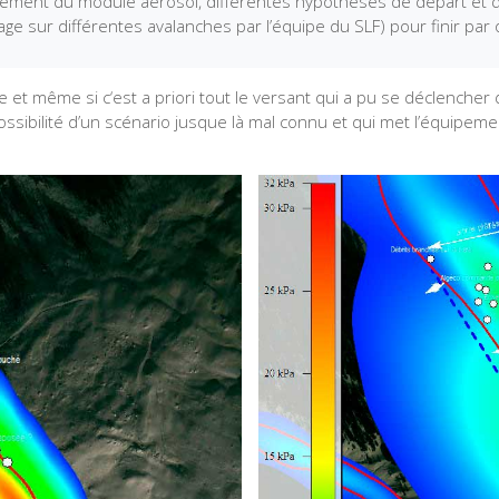
pement du module aérosol, différentes hypothèses de départ et 
ge sur différentes avalanches par l’équipe du SLF) pour finir par
 site et même si c‘est a priori tout le versant qui a pu se déclen
possibilité d’un scénario jusque là mal connu et qui met l’équipe